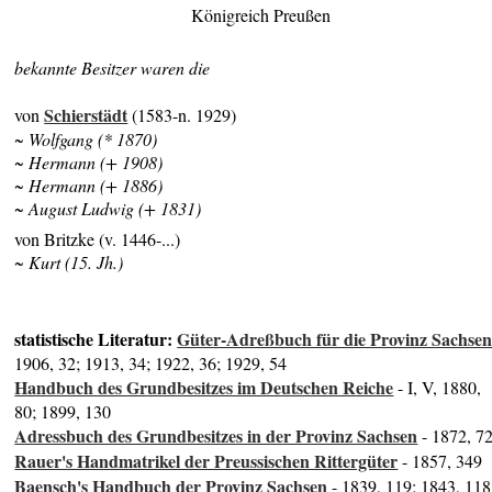
Königreich Preußen
bekannte Besitzer waren die
Schierstädt
von
(1583-n. 1929)
~ Wolfgang (* 1870)
~ Hermann (+ 1908)
~ Hermann (+ 1886)
~ August Ludwig (+ 1831)
von Britzke (v. 1446-...)
~ Kurt (15. Jh.)
statistische Literatur:
Güter-Adreßbuch für die Provinz Sachse
1906, 32; 1913, 34; 1922, 36; 1929, 54
Handbuch des Grundbesitzes im Deutschen Reiche
- I, V, 1880,
80; 1899, 130
Adressbuch des Grundbesitzes in der Provinz Sachsen
- 1872, 7
Rauer's Handmatrikel der Preussischen Rittergüter
- 1857, 349
Baensch's Handbuch der Provinz Sachsen
- 1839, 119; 1843, 118