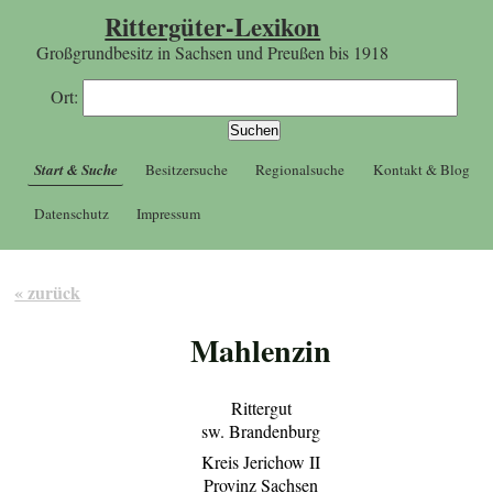
Rittergüter-Lexikon
Großgrundbesitz in Sachsen und Preußen bis 1918
Ort:
Start & Suche
Besitzersuche
Regionalsuche
Kontakt & Blog
Datenschutz
Impressum
« zurück
Mahlenzin
Rittergut
sw. Brandenburg
Kreis Jerichow II
Provinz Sachsen