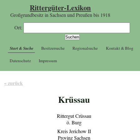
Rittergüter-Lexikon
Großgrundbesitz in Sachsen und Preußen bis 1918
Ort:
Start & Suche
Besitzersuche
Regionalsuche
Kontakt & Blog
Datenschutz
Impressum
« zurück
Krüssau
Rittergut Crüssau
ö. Burg
Kreis Jerichow II
Provinz Sachsen