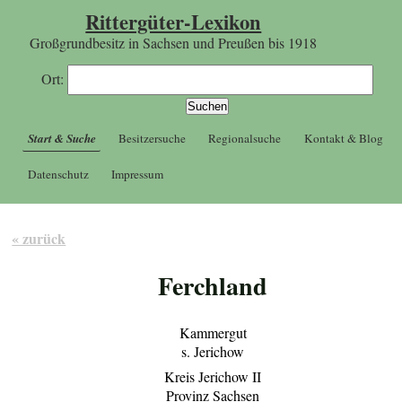
Rittergüter-Lexikon
Großgrundbesitz in Sachsen und Preußen bis 1918
Ort:
Start & Suche
Besitzersuche
Regionalsuche
Kontakt & Blog
Datenschutz
Impressum
« zurück
Ferchland
Kammergut
s. Jerichow
Kreis Jerichow II
Provinz Sachsen