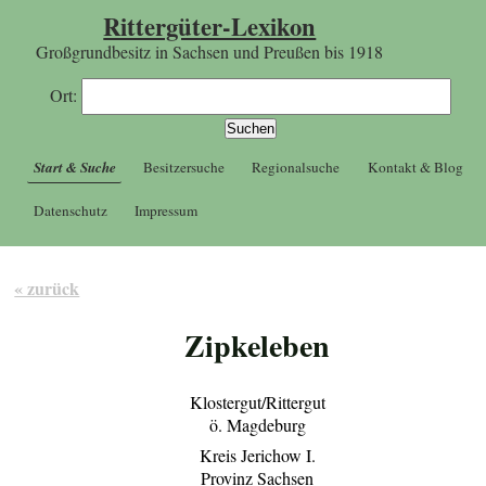
Rittergüter-Lexikon
Großgrundbesitz in Sachsen und Preußen bis 1918
Ort:
Start & Suche
Besitzersuche
Regionalsuche
Kontakt & Blog
Datenschutz
Impressum
« zurück
Zipkeleben
Klostergut/Rittergut
ö. Magdeburg
Kreis Jerichow I.
Provinz Sachsen