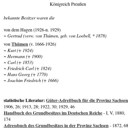
Königreich Preußen
bekannte Besitzer waren die
von dem Hagen (1926-n. 1929)
~ Gertrud (verw. von Thümen, geb. von Loebell, * 1878)
Thümen
von
(v. 1666-1926)
~ Kurt (+ 1924)
~ Hermann (+ 1900)
~ Carl (+ 1853)
~ Friedrich Carl (+ 1824)
~ Hans Georg (+ 1770)
~ Joachim Friedrich (+ 1666)
statistische Literatur:
Güter-Adreßbuch für die Provinz Sachse
1906, 26; 1913, 28; 1922, 30; 1929, 46
Handbuch des Grundbesitzes im Deutschen Reiche
- I, V, 1880,
174
Adressbuch des Grundbesitzes in der Provinz Sachsen
- 1872, 6