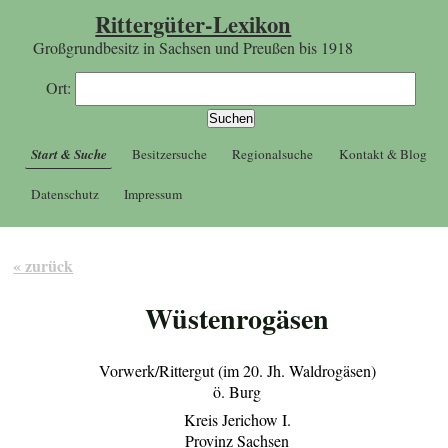
Rittergüter-Lexikon
Großgrundbesitz in Sachsen und Preußen bis 1918
Ort:
Start & Suche
Besitzersuche
Regionalsuche
Kontakt & Blog
Datenschutz
Impressum
« zurück
Wüstenrogäsen
Vorwerk/Rittergut (im 20. Jh. Waldrogäsen)
ö. Burg
Kreis Jerichow I.
Provinz Sachsen