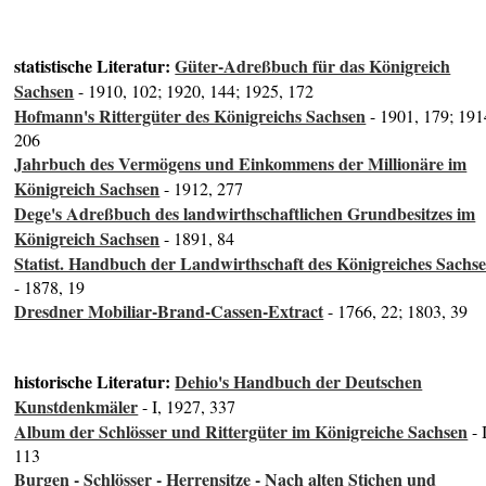
statistische Literatur:
Güter-Adreßbuch für das Königreich
Sachsen
- 1910, 102; 1920, 144; 1925, 172
Hofmann's Rittergüter des Königreichs Sachsen
- 1901, 179; 191
206
Jahrbuch des Vermögens und Einkommens der Millionäre im
Königreich Sachsen
- 1912, 277
Dege's Adreßbuch des landwirthschaftlichen Grundbesitzes im
Königreich Sachsen
- 1891, 84
Statist. Handbuch der Landwirthschaft des Königreiches Sachs
- 1878, 19
Dresdner Mobiliar-Brand-Cassen-Extract
- 1766, 22; 1803, 39
historische Literatur:
Dehio's Handbuch der Deutschen
Kunstdenkmäler
- I, 1927, 337
Album der Schlösser und Rittergüter im Königreiche Sachsen
- I
113
Burgen - Schlösser - Herrensitze - Nach alten Stichen und