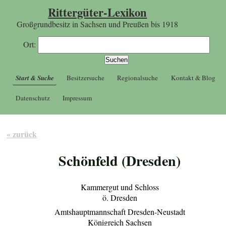
Rittergüter-Lexikon
Großgrundbesitz in Sachsen und Preußen bis 1918
Ort:
Start & Suche
Besitzersuche
Regionalsuche
Kontakt & Blog
Datenschutz
Impressum
« zurück
Schönfeld (Dresden)
Kammergut und Schloss
ö. Dresden
Amtshauptmannschaft Dresden-Neustadt
Königreich Sachsen