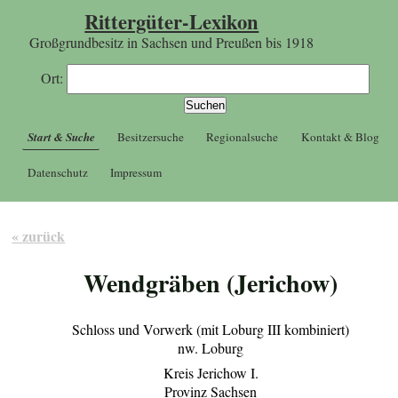
Rittergüter-Lexikon
Großgrundbesitz in Sachsen und Preußen bis 1918
Ort:
Start & Suche
Besitzersuche
Regionalsuche
Kontakt & Blog
Datenschutz
Impressum
« zurück
Wendgräben (Jerichow)
Schloss und Vorwerk (mit Loburg III kombiniert)
nw. Loburg
Kreis Jerichow I.
Provinz Sachsen