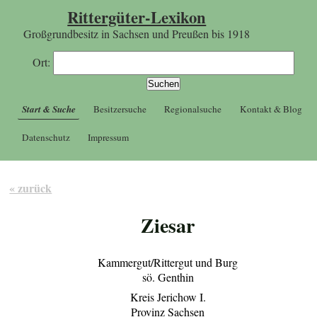
Rittergüter-Lexikon
Großgrundbesitz in Sachsen und Preußen bis 1918
Ort:
Start & Suche
Besitzersuche
Regionalsuche
Kontakt & Blog
Datenschutz
Impressum
« zurück
Ziesar
Kammergut/Rittergut und Burg
sö. Genthin
Kreis Jerichow I.
Provinz Sachsen