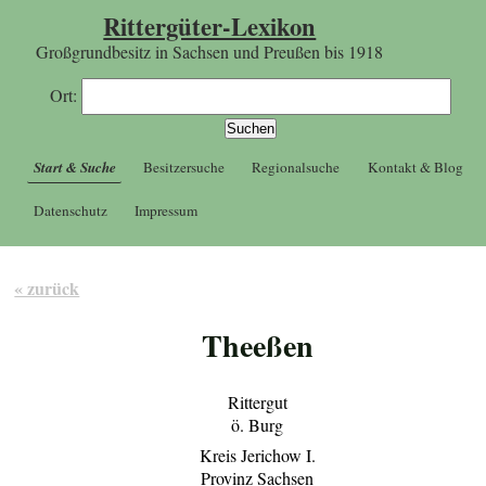
Rittergüter-Lexikon
Großgrundbesitz in Sachsen und Preußen bis 1918
Ort:
Start & Suche
Besitzersuche
Regionalsuche
Kontakt & Blog
Datenschutz
Impressum
« zurück
Theeßen
Rittergut
ö. Burg
Kreis Jerichow I.
Provinz Sachsen