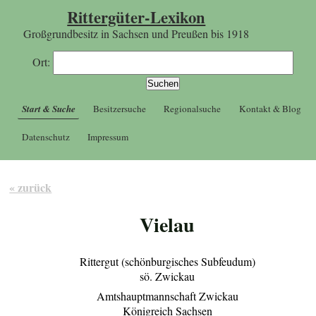
Rittergüter-Lexikon
Großgrundbesitz in Sachsen und Preußen bis 1918
Ort:
Start & Suche
Besitzersuche
Regionalsuche
Kontakt & Blog
Datenschutz
Impressum
« zurück
Vielau
Rittergut (schönburgisches Subfeudum)
sö. Zwickau
Amtshauptmannschaft Zwickau
Königreich Sachsen