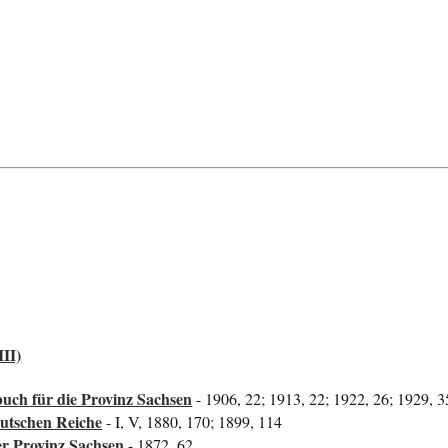
III)
uch für die Provinz Sachsen
- 1906, 22; 1913, 22; 1922, 26; 1929, 3
utschen Reiche
- I, V, 1880, 170; 1899, 114
er Provinz Sachsen
- 1872, 62