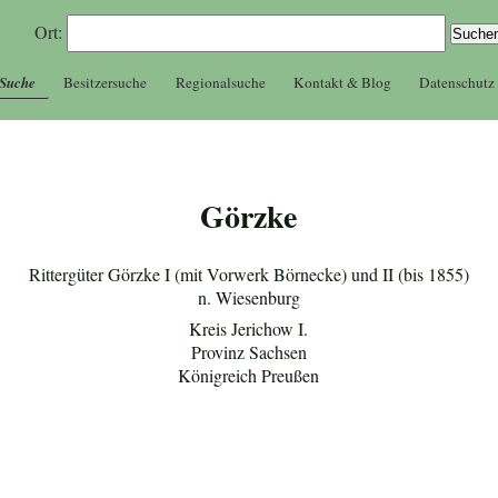
Ort:
 Suche
Besitzersuche
Regionalsuche
Kontakt & Blog
Datenschutz
Görzke
Rittergüter Görzke I (mit Vorwerk Börnecke) und II (bis 1855)
n. Wiesenburg
Kreis Jerichow I.
Provinz Sachsen
Königreich Preußen