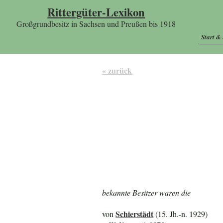
Rittergüter-Lexikon
Großgrundbesitz in Sachsen und Preußen bis 1918
Start &
« zurück
bekannte Besitzer waren die
Schierstädt
von
(15. Jh.-n. 1929)