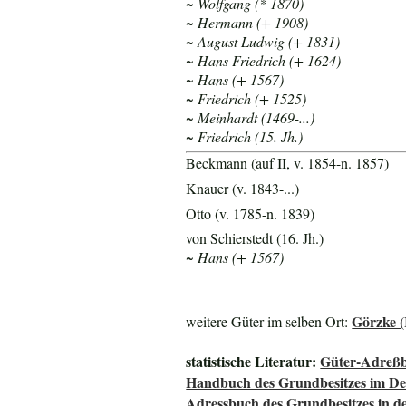
~ Wolfgang (* 1870)
~ Hermann (+ 1908)
~ August Ludwig (+ 1831)
~ Hans Friedrich (+ 1624)
~ Hans (
+ 1567)
~ Friedrich (+ 1525)
~ Meinhardt (1469-...)
~ Friedrich (15. Jh.)
Beckmann (auf II, v. 1854-n. 1857)
Knauer (v. 1843-...)
Otto (v. 1785-n. 1839)
von Schierstedt (16. Jh.)
~ Hans (+ 1567)
Görzke (
weitere Güter im selben Ort:
statistische Literatur:
Güter-Adreßb
Handbuch des Grundbesitzes im De
Adressbuch des Grundbesitzes in d