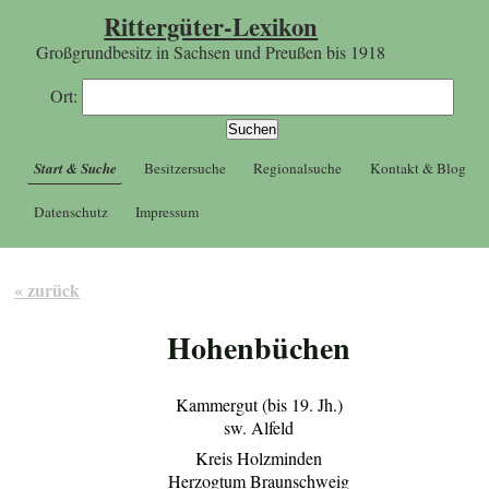
Rittergüter-Lexikon
Großgrundbesitz in Sachsen und Preußen bis 1918
Ort:
Start & Suche
Besitzersuche
Regionalsuche
Kontakt & Blog
Datenschutz
Impressum
« zurück
Hohenbüchen
Kammergut (bis 19. Jh.)
sw. Alfeld
Kreis Holzminden
Herzogtum Braunschweig