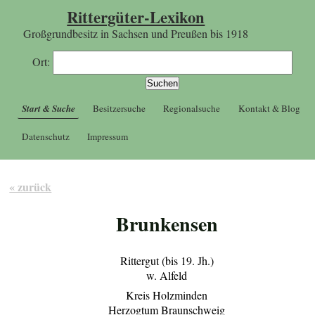
Rittergüter-Lexikon
Großgrundbesitz in Sachsen und Preußen bis 1918
Ort:
Start & Suche
Besitzersuche
Regionalsuche
Kontakt & Blog
Datenschutz
Impressum
« zurück
Brunkensen
Rittergut (bis 19. Jh.)
w. Alfeld
Kreis Holzminden
Herzogtum Braunschweig