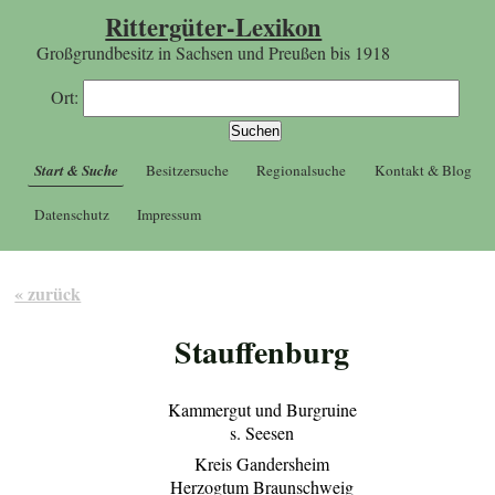
Rittergüter-Lexikon
Großgrundbesitz in Sachsen und Preußen bis 1918
Ort:
Start & Suche
Besitzersuche
Regionalsuche
Kontakt & Blog
Datenschutz
Impressum
« zurück
Stauffenburg
Kammergut und Burgruine
s. Seesen
Kreis Gandersheim
Herzogtum Braunschweig