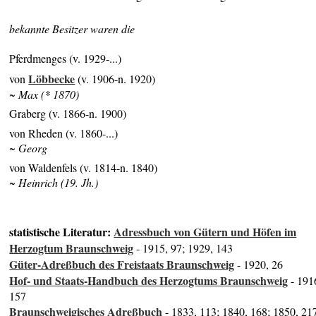
bekannte Besitzer waren die
Pferdmenges (v. 1929-...)
Löbbecke
von
(v. 1906-n. 1920)
~ Max (* 1870)
Graberg (v. 1866-n. 1900)
von Rheden (v. 1860-...)
~ Georg
von Waldenfels (v. 1814-n. 1840)
~ Heinrich (19. Jh.)
statistische Literatur:
Adressbuch von Gütern und Höfen im
Herzogtum Braunschweig
- 1915, 97; 1929, 143
Güter-Adreßbuch des Freistaats Braunschweig
- 1920, 26
Hof- und Staats-Handbuch des Herzogtums Braunschweig
- 191
157
Braunschweigisches Adreßbuch
- 1833, 113; 1840, 168; 1850, 21