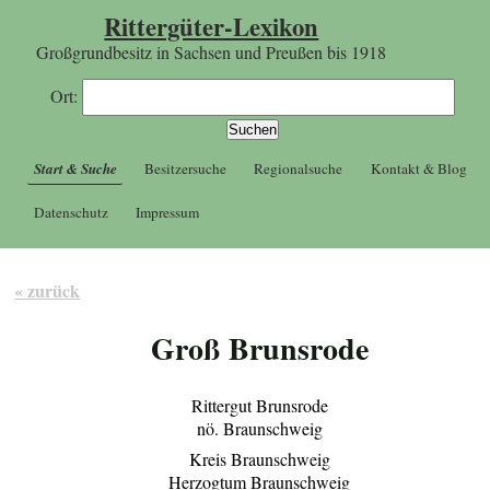
Rittergüter-Lexikon
Großgrundbesitz in Sachsen und Preußen bis 1918
Ort:
Start & Suche
Besitzersuche
Regionalsuche
Kontakt & Blog
Datenschutz
Impressum
« zurück
Groß Brunsrode
Rittergut Brunsrode
nö. Braunschweig
Kreis Braunschweig
Herzogtum Braunschweig