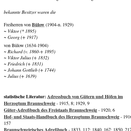
bekannte Besitzer waren die
Bülow
Freiherren von
(1904-n. 1929)
~ Viktor (* 1895)
~ Georg (+ 1917)
von Bülow (1634-1904)
~
Richard (v. 1860-+ 1895)
~ Viktor Julius (+ 1832)
~ Friedrich (+ 1831)
~ Johann Gottlieb (+ 1744)
~ Julius (+ 1639)
statistische Literatur:
Adressbuch von Gütern und Höfen im
Herzogtum Braunschweig
- 1915, 8; 1929, 9
Güter-Adreßbuch des Freistaats Braunschweig
- 1920, 6
Hof- und Staats-Handbuch des Herzogtums Braunschweig
- 191
157
Braunschweigisches Adreßbuch
- 1833, 112; 1840, 167; 1850, 21