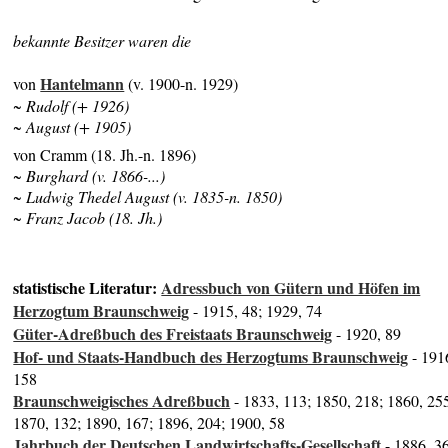
bekannte Besitzer waren die
Hantelmann
von
(v. 1900-n. 1929)
~
Rudolf (+ 1926)
~ August (+ 1905)
von Cramm (18. Jh.-n. 1896)
~ Burghard (v. 1866-...)
~ Ludwig Thedel August (v. 1835-n. 1850)
~ Franz Jacob (18. Jh.)
statistische Literatur:
Adressbuch von Gütern und Höfen im
Herzogtum Braunschweig
- 1915, 48; 1929, 74
Güter-Adreßbuch des Freistaats Braunschweig
- 1920, 89
Hof- und Staats-Handbuch des Herzogtums Braunschweig
- 191
158
Braunschweigisches Adreßbuch
- 1833, 113; 1850, 218; 1860, 25
1870, 132; 1890, 167; 1896, 204; 1900, 58
Jahrbuch der Deutschen Landwirtschafts-Gesellschaft
- 1886, 3