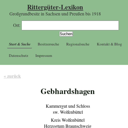
Rittergüter-Lexikon
Großgrundbesitz in Sachsen und Preußen bis 1918
Ort:
Start & Suche
Besitzersuche
Regionalsuche
Kontakt & Blog
Datenschutz
Impressum
« zurück
Gebhardshagen
Kammergut und Schloss
sw. Wolfenbüttel
Kreis Wolfenbüttel
Herzogtum Braunschweig