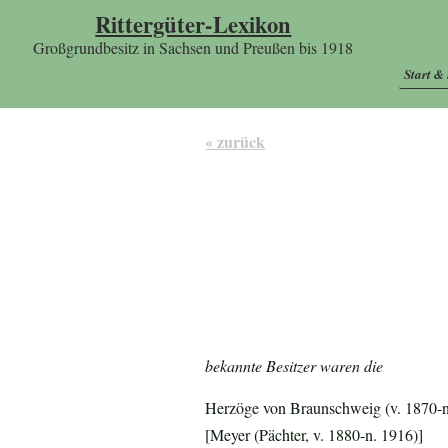
Rittergüter-Lexikon
Großgrundbesitz in Sachsen und Preußen bis 1918
Start &
« zurück
bekannte Besitzer waren die
Herzöge von Braunschweig (v. 1870-n
[Meyer (Pächter, v. 1880-n. 1916)]