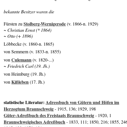
bekannte Besitzer waren die
Stolberg-Wernigerode
Fürsten zu
(v. 1866-n. 1929)
~ Christian Ernst (* 1864)
~ Otto (+ 1896)
Löbbecke (v. 1860-n. 1865)
von Semmern (v. 1833-n. 1855)
Culemann
von
(v. 1820-...)
~ Friedrich Carl (19. Jh.)
von Heimburg (19. Jh.)
Kißleben
von
(17. Jh.)
statistische Literatur:
Adressbuch von Gütern und Höfen im
Herzogtum Braunschweig
- 1915, 136; 1929, 198
Güter-Adreßbuch des Freistaats Braunschweig
- 1920, 1
Braunschweigisches Adreßbuch
- 1833, 111; 1850, 216; 1855, 24