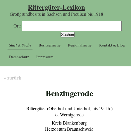
Rittergüter-Lexikon
Großgrundbesitz in Sachsen und Preußen bis 1918
Ort:
Start & Suche
Besitzersuche
Regionalsuche
Kontakt & Blog
Datenschutz
Impressum
« zurück
Benzingerode
Rittergüter (Oberhof und Unterhof, bis 19. Jh.)
ö. Wernigerode
Kreis Blankenburg
Herzogtum Braunschweig