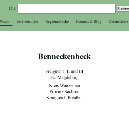
Ort:
 Suche
Besitzersuche
Regionalsuche
Kontakt & Blog
Datenschutz
Benneckenbeck
Freigüter I, II und III
sw. Magdeburg
Kreis Wanzleben
Provinz Sachsen
Königreich Preußen