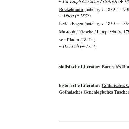
~ Christoph Christian Friedrich (+ 1
Böckelmann
(anteilig, v. 1839-n. 190
~ Albert (* 1837)
Ledderbogen (anteilig, v. 1839-n. 185
Mustoph / Niesche / Lamprecht (v. 178
Platen
von
(18. Jh.)
~ Heinrich (+ 1734)
statistische Literatur:
Baensch's Ha
historische Literatur:
Gothaisches 
Gothaisches Genealogisches Tasche