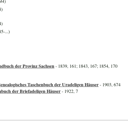
844)
8)
4)
5-...)
ndbuch der Provinz Sachsen
- 1839, 161; 1843, 167; 1854, 170
Genealogisches Taschenbuch der Uradeligen Häuser
- 1903, 674
nbuch der Briefadeligen Häuser
- 1922, 7