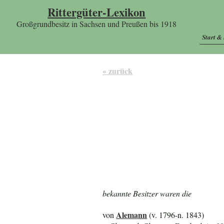
Rittergüter-Lexikon
Großgrundbesitz in Sachsen und Preußen bis 1918
Start &
« zurück
bekannte Besitzer waren die
Alemann
von
(v. 1796-n. 1843)