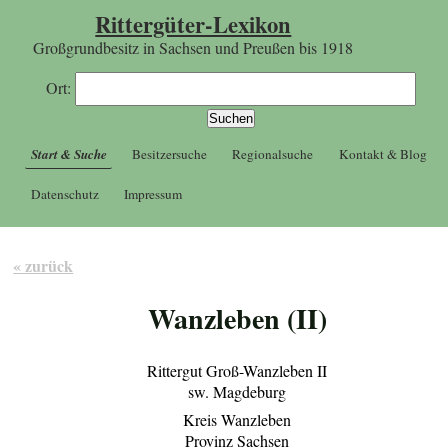
Rittergüter-Lexikon
Großgrundbesitz in Sachsen und Preußen bis 1918
Ort:
Start & Suche
Besitzersuche
Regionalsuche
Kontakt & Blog
Datenschutz
Impressum
« zurück
Wanzleben (II)
Rittergut Groß-Wanzleben II
sw. Magdeburg
Kreis Wanzleben
Provinz Sachsen