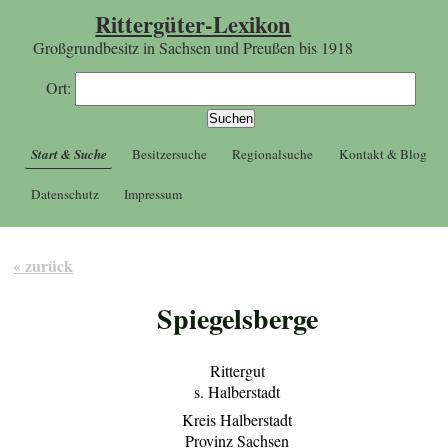
Rittergüter-Lexikon
Großgrundbesitz in Sachsen und Preußen bis 1918
Ort:
Start & Suche
Besitzersuche
Regionalsuche
Kontakt & Blog
Datenschutz
Impressum
« zurück
Spiegelsberge
Rittergut
s. Halberstadt
Kreis Halberstadt
Provinz Sachsen