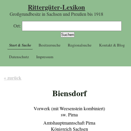
Rittergüter-Lexikon
Großgrundbesitz in Sachsen und Preußen bis 1918
Ort:
Start & Suche
Besitzersuche
Regionalsuche
Kontakt & Blog
Datenschutz
Impressum
« zurück
Biensdorf
Vorwerk (mit Weesenstein kombiniert)
sw. Pirna
Amtshauptmannschaft Pirna
Königreich Sachsen