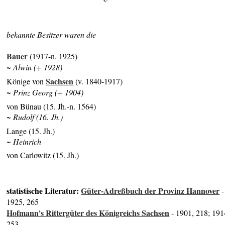
bekannte Besitzer waren die
Bauer
(1917-n. 1925)
~ Alwin (+ 1928)
Sachsen
Könige von
(v. 1840-1917)
~ Prinz Georg (+ 1904)
von Bünau (15. Jh.-n. 1564)
~ Rudolf (16. Jh.)
Lange (15. Jh.)
~ Heinrich
von Carlowitz (15. Jh.)
statistische Literatur:
Güter-Adreßbuch der Provinz Hannover
-
1925, 265
Hofmann's Rittergüter des Königreichs Sachsen
- 1901, 218; 191
253