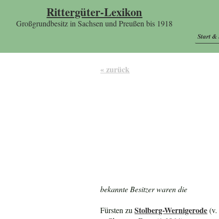
Rittergüter-Lexikon
Großgrundbesitz in Sachsen und Preußen bis 1918
Start &
« zurück
bekannte Besitzer waren die
Stolberg-Wernigerode
Fürsten zu
(v.