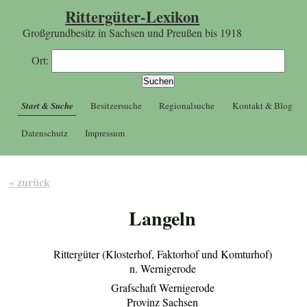
Rittergüter-Lexikon
Großgrundbesitz in Sachsen und Preußen bis 1918
Ort:
Start & Suche
Besitzersuche
Regionalsuche
Kontakt & Blog
Datenschutz
Impressum
« zurück
Langeln
Rittergüter (Klosterhof, Faktorhof und Komturhof)
n. Wernigerode
Grafschaft Wernigerode
Provinz Sachsen