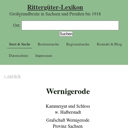
Rittergüter-Lexikon
Großgrundbesitz in Sachsen und Preußen bis 1918
Ort:
Start & Suche
Besitzersuche
Regionalsuche
Kontakt & Blog
Datenschutz
Impressum
« zurück
Wernigerode
Kammergut und Schloss
w. Halberstadt
Grafschaft Wernigerode
Provinz Sachsen