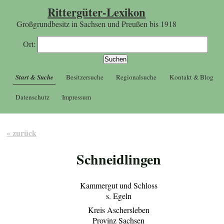
Rittergüter-Lexikon
Großgrundbesitz in Sachsen und Preußen bis 1918
Ort:
Start & Suche
Besitzersuche
Regionalsuche
Kontakt & Blog
Datenschutz
Impressum
« zurück
Schneidlingen
Kammergut und Schloss
s. Egeln
Kreis Aschersleben
Provinz Sachsen