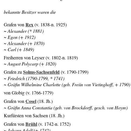
bekannte Besitzer waren die
Rex
Grafen von
(v. 1838-n. 1925)
~ Alexander (* 1881)
~ Egon (+ 1912)
~ Alexander (+ 1870)
~ Carl (+ 1849)
Freiherren von Leyser (v. 1802-n. 1819)
~ August Polycarp (+ 1820)
Solms-Sachsenfeld
Grafen zu
(v. 1790-1799)
~ Friedrich (1790-1799, * 1741)
~ Gräfin Wilhelmine Charlotte (geb. Freiin von Vietinghoff, + 1790)
von Globig (v. 1766-1779)
Cosel
Grafen von
(18. Jh.)
~ Gräfin Anna Constantia (geb. von Brockdorff, gesch. von Hoym)
Kurfürsten von Sachsen (18. Jh.)
Brühl
Grafen von
(v. 1742-n. 1752)
~ Johann Adolf (+ 1742)