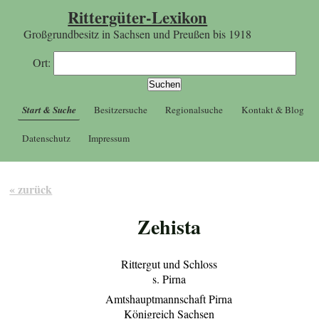
Rittergüter-Lexikon
Großgrundbesitz in Sachsen und Preußen bis 1918
Ort:
Start & Suche
Besitzersuche
Regionalsuche
Kontakt & Blog
Datenschutz
Impressum
« zurück
Zehista
Rittergut und Schloss
s. Pirna
Amtshauptmannschaft Pirna
Königreich Sachsen