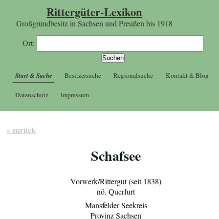
Rittergüter-Lexikon
Großgrundbesitz in Sachsen und Preußen bis 1918
Ort:
Start & Suche
Besitzersuche
Regionalsuche
Kontakt & Blog
Datenschutz
Impressum
« zurück
Schafsee
Vorwerk/Rittergut (seit 1838)
nö. Querfurt
Mansfelder Seekreis
Provinz Sachsen