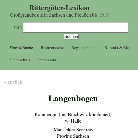
Rittergüter-Lexikon
Großgrundbesitz in Sachsen und Preußen bis 1918
Ort:
Start & Suche
Besitzersuche
Regionalsuche
Kontakt & Blog
Datenschutz
Impressum
« zurück
Langenbogen
Kammergut (mit Brachwitz kombiniert)
w. Halle
Mansfelder Seekreis
Provinz Sachsen