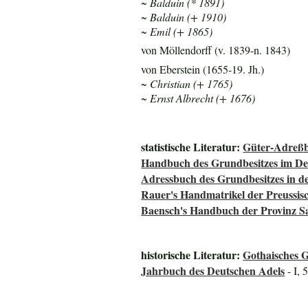
~ Balduin (* 1891)
~ Balduin (+ 1910)
~ Emil (+ 1865)
von Möllendorff (v. 1839-n. 1843)
von Eberstein (1655-19. Jh.)
~ Christian (+ 1765)
~ Ernst Albrecht (+ 1676)
statistische Literatur:
Güter-Adreßb
Handbuch des Grundbesitzes im De
Adressbuch des Grundbesitzes in d
Rauer's Handmatrikel der Preussisc
Baensch's Handbuch der Provinz S
historische Literatur:
Gothaisches G
Jahrbuch des Deutschen Adels
- I, 