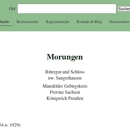
Ort:
 Suche
Besitzersuche
Regionalsuche
Kontakt & Blog
Datenschutz
Morungen
Rittergut und Schloss
nw. Sangerhausen
Mansfelder Gebirgskreis
Provinz Sachsen
Königreich Preußen
54-n. 1929)