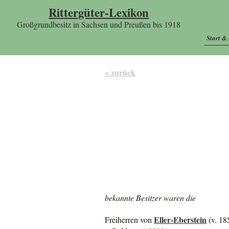
Rittergüter-Lexikon
Großgrundbesitz in Sachsen und Preußen bis 1918
Start &
« zurück
bekannte Besitzer waren die
Eller-Eberstein
Freiherren von
(v. 18