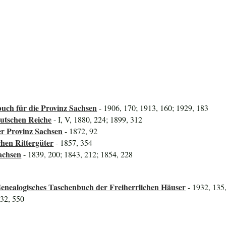
uch für die Provinz Sachsen
- 1906, 170; 1913, 160; 1929, 183
utschen Reiche
- I, V, 1880, 224; 1899, 312
er Provinz Sachsen
- 1872, 92
hen Rittergüter
- 1857, 354
achsen
- 1839, 200; 1843, 212; 1854, 228
enealogisches Taschenbuch der Freiherrlichen Häuser
- 1932, 135
532, 550