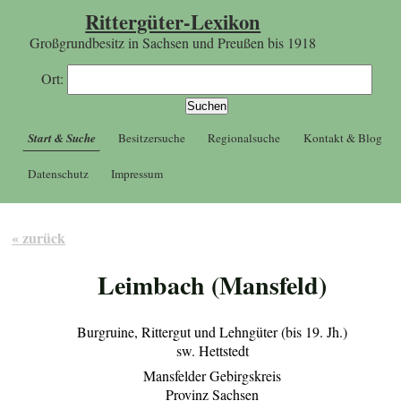
Rittergüter-Lexikon
Großgrundbesitz in Sachsen und Preußen bis 1918
Ort:
Start & Suche
Besitzersuche
Regionalsuche
Kontakt & Blog
Datenschutz
Impressum
« zurück
Leimbach (Mansfeld)
Burgruine, Rittergut und Lehngüter (bis 19. Jh.)
sw. Hettstedt
Mansfelder Gebirgskreis
Provinz Sachsen