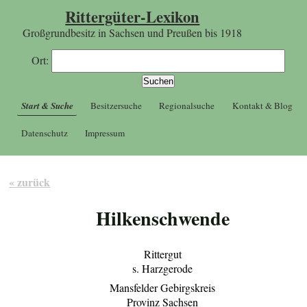
Rittergüter-Lexikon
Großgrundbesitz in Sachsen und Preußen bis 1918
Ort:
Start & Suche
Besitzersuche
Regionalsuche
Kontakt & Blog
Datenschutz
Impressum
« zurück
Hilkenschwende
Rittergut
s. Harzgerode
Mansfelder Gebirgskreis
Provinz Sachsen