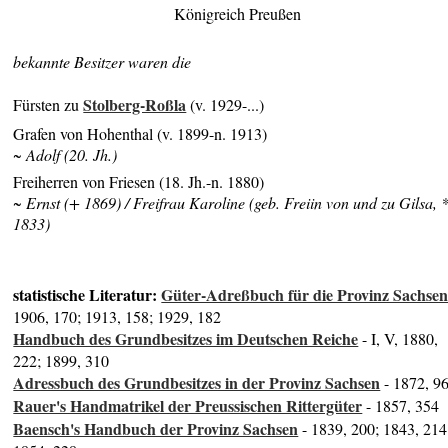
Königreich Preußen
bekannte Besitzer waren die
Stolberg-Roßla
Fürsten zu
(v. 1929-...)
Grafen von Hohenthal (v. 1899-n. 1913)
~ Adolf (20. Jh.)
Freiherren von Friesen (18. Jh.-n. 1880)
~
Ernst (+ 1869) /
Freifrau Karoline (geb. Freiin von und zu Gilsa, 
1833)
statistische Literatur:
Güter-Adreßbuch für die Provinz Sachse
1906, 170; 1913, 158; 1929, 182
Handbuch des Grundbesitzes im Deutschen Reiche
- I, V, 1880,
222; 1899, 310
Adressbuch des Grundbesitzes in der Provinz Sachsen
- 1872, 9
Rauer's Handmatrikel der Preussischen Rittergüter
- 1857, 354
Baensch's Handbuch der Provinz Sachsen
- 1839, 200; 1843, 214