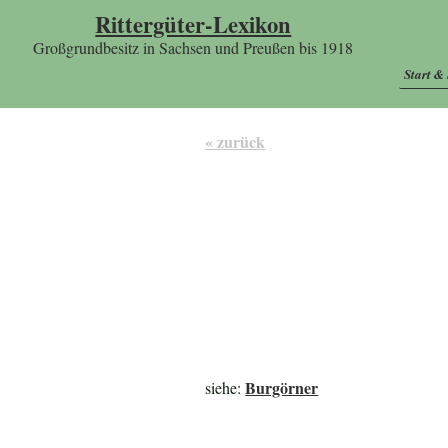
Rittergüter-Lexikon
Großgrundbesitz in Sachsen und Preußen bis 1918
Start &
« zurück
Burgörner
siehe: