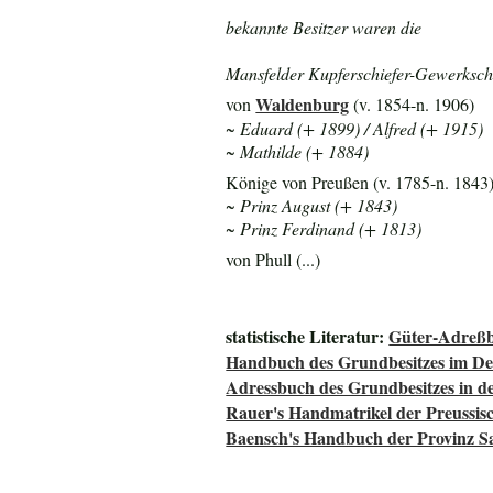
bekannte Besitzer waren die
Mansfelder Kupferschiefer-Gewerkscha
Waldenburg
von
(v. 1854-n. 1906)
~ Eduard (+ 1899) / Alfred (+ 1915)
~ Mathilde (+ 1884)
Könige von Preußen (v. 1785-n. 1843
~ Prinz August (+ 1843)
~ Prinz Ferdinand (+ 1813)
von Phull (...)
statistische Literatur:
Güter-Adreßb
Handbuch des Grundbesitzes im De
Adressbuch des Grundbesitzes in d
Rauer's Handmatrikel der Preussisc
Baensch's Handbuch der Provinz S