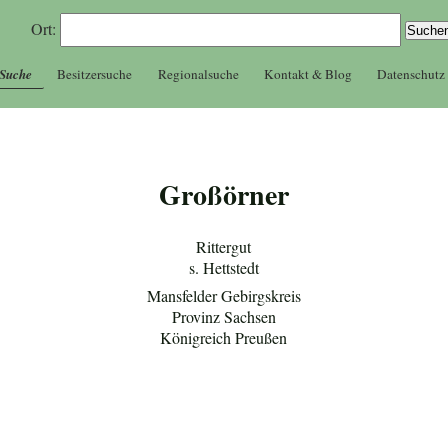
Ort:
 Suche
Besitzersuche
Regionalsuche
Kontakt & Blog
Datenschutz
Großörner
Rittergut
s. Hettstedt
Mansfelder Gebirgskreis
Provinz Sachsen
Königreich Preußen