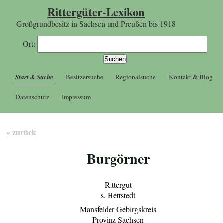
Rittergüter-Lexikon
Großgrundbesitz in Sachsen und Preußen bis 1918
Ort:
Start & Suche
Besitzersuche
Regionalsuche
Kontakt & Blog
Datenschutz
Impressum
« zurück
Burgörner
Rittergut
s. Hettstedt
Mansfelder Gebirgskreis
Provinz Sachsen