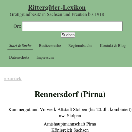
Rittergüter-Lexikon
Großgrundbesitz in Sachsen und Preußen bis 1918
Ort:
Start & Suche
Besitzersuche
Regionalsuche
Kontakt & Blog
Datenschutz
Impressum
« zurück
Rennersdorf (Pirna)
Kammergut und Vorwerk Altstadt Stolpen (bis 20. Jh. kombiniert)
nw. Stolpen
Amtshauptmannschaft Pirna
Königreich Sachsen