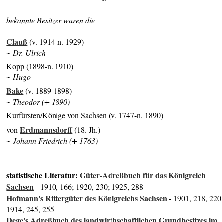
bekannte Besitzer waren die
Clauß
(v. 1914-n. 1929)
~ Dr. Ulrich
Kopp (1898-n. 1910)
~ Hugo
Bake
(v. 1889-1898)
~ Theodor (+ 1890)
Kurfürsten/Könige von Sachsen (v. 1747-n. 1890)
Erdmannsdorff
von
(18. Jh.)
~ Johann Friedrich (+ 1763)
statistische Literatur:
Güter-Adreßbuch für das Königreich
Sachsen
- 1910, 166; 1920, 230; 1925, 288
Hofmann's Rittergüter des Königreichs Sachsen
- 1901, 218, 220
1914, 245, 255
Dege's Adreßbuch des landwirthschaftlichen Grundbesitzes im