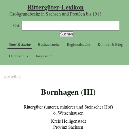
Rittergüter-Lexikon
Großgrundbesitz in Sachsen und Preußen bis 1918
Ort:
Start & Suche
Besitzersuche
Regionalsuche
Kontakt & Blog
Datenschutz
Impressum
« zurück
Bornhagen (III)
Rittergüter (unterer, mittlerer und Steinscher Hof)
ö. Witzenhausen
Kreis Heiligenstadt
Provinz Sachsen