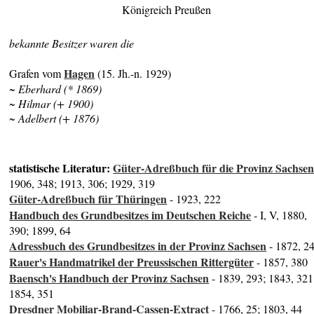
Königreich Preußen
bekannte Besitzer waren die
Hagen
Grafen vom
(15. Jh.-n. 1929)
~ Eberhard (* 1869)
~ Hilmar (+ 1900)
~ Adelbert (+ 1876)
statistische Literatur:
Güter-Adreßbuch für die Provinz Sachse
1906, 348; 1913, 306; 1929, 319
Güter-Adreßbuch für Thüringen
- 1923, 222
Handbuch des Grundbesitzes im Deutschen Reiche
- I, V, 1880,
390; 1899, 64
Adressbuch des Grundbesitzes in der Provinz Sachsen
- 1872, 2
Rauer's Handmatrikel der Preussischen Rittergüter
- 1857, 380
Baensch's Handbuch der Provinz Sachsen
- 1839, 293; 1843, 321
1854, 351
Dresdner Mobiliar-Brand-Cassen-Extract
- 1766, 25; 1803, 44