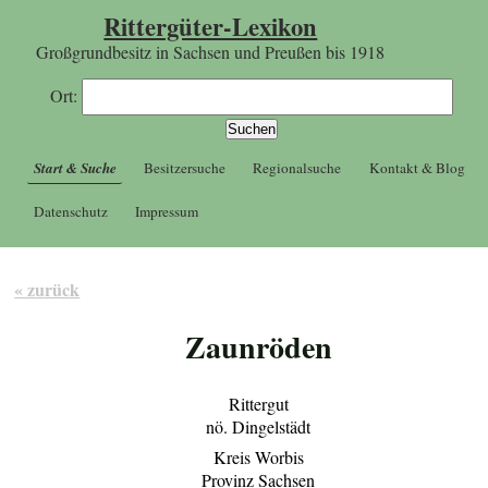
Rittergüter-Lexikon
Großgrundbesitz in Sachsen und Preußen bis 1918
Ort:
Start & Suche
Besitzersuche
Regionalsuche
Kontakt & Blog
Datenschutz
Impressum
« zurück
Zaunröden
Rittergut
nö. Dingelstädt
Kreis Worbis
Provinz Sachsen