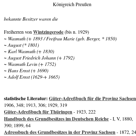
Königreich Preußen
bekannte Besitzer waren die
Wintzingerode
Freiherren von
(bis n. 1929)
~ Wasmuth (+ 1893 / Freifrau Marie (geb. Berger, * 1850)
~ August (* 1801)
~ Karl Wasmuth (+ 1830)
~ August Friedrich Johann (+ 1792)
~ Wasmuth Levin (+ 1752)
~ Hans Ernst (+ 1690)
~ Adolf Ernst (1629-+ 1665)
statistische Literatur:
Güter-Adreßbuch für die Provinz Sachse
1906, 348; 1913, 306; 1929, 319
Güter-Adreßbuch für Thüringen
- 1923, 222
Handbuch des Grundbesitzes im Deutschen Reiche
- I, V, 1880,
390; 1899, 64
Adressbuch des Grundbesitzes in der Provinz Sachsen
- 1872, 2