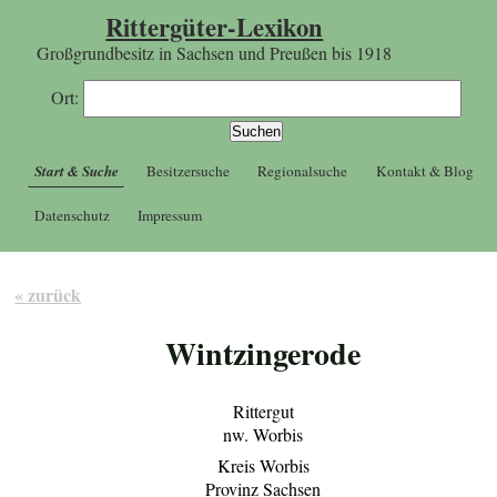
Rittergüter-Lexikon
Großgrundbesitz in Sachsen und Preußen bis 1918
Ort:
Start & Suche
Besitzersuche
Regionalsuche
Kontakt & Blog
Datenschutz
Impressum
« zurück
Wintzingerode
Rittergut
nw. Worbis
Kreis Worbis
Provinz Sachsen