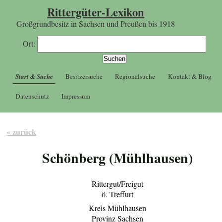
Rittergüter-Lexikon
Großgrundbesitz in Sachsen und Preußen bis 1918
Ort:
Start & Suche
Besitzersuche
Regionalsuche
Kontakt & Blog
Datenschutz
Impressum
« zurück
Schönberg (Mühlhausen)
Rittergut/Freigut
ö. Treffurt
Kreis Mühlhausen
Provinz Sachsen