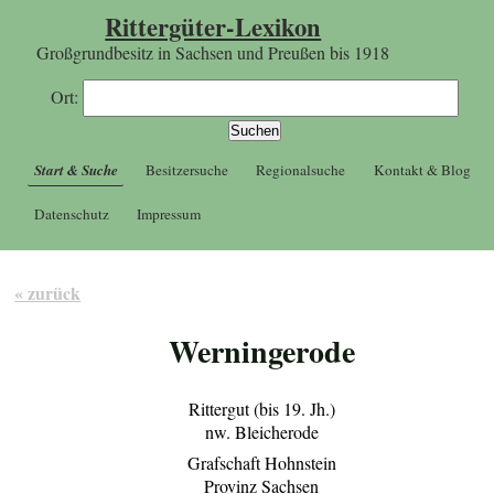
Rittergüter-Lexikon
Großgrundbesitz in Sachsen und Preußen bis 1918
Ort:
Start & Suche
Besitzersuche
Regionalsuche
Kontakt & Blog
Datenschutz
Impressum
« zurück
Werningerode
Rittergut (bis 19. Jh.)
nw. Bleicherode
Grafschaft Hohnstein
Provinz Sachsen