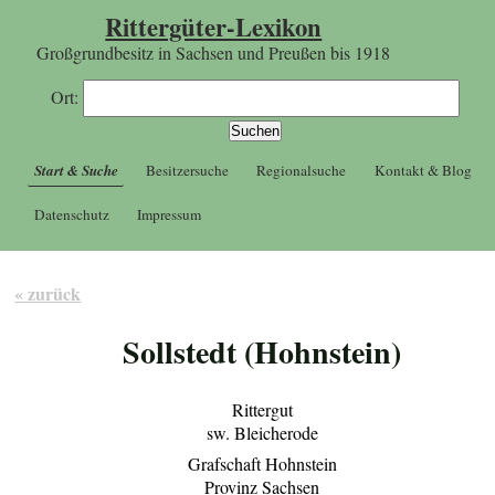
Rittergüter-Lexikon
Großgrundbesitz in Sachsen und Preußen bis 1918
Ort:
Start & Suche
Besitzersuche
Regionalsuche
Kontakt & Blog
Datenschutz
Impressum
« zurück
Sollstedt (Hohnstein)
Rittergut
sw. Bleicherode
Grafschaft Hohnstein
Provinz Sachsen