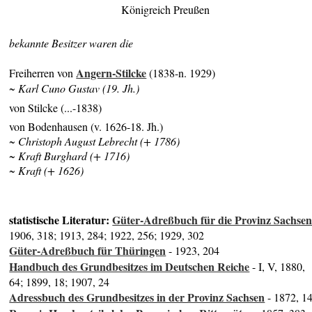
Königreich Preußen
bekannte Besitzer waren die
Angern-Stilcke
Freiherren von
(1838-n. 1929)
~ Karl Cuno Gustav (19. Jh.)
von Stilcke (...-1838)
von Bodenhausen (v. 1626-18. Jh.)
~ Christoph August Lebrecht (+ 1786)
~ Kraft Burghard (+ 1716)
~ Kraft (+ 1626)
statistische Literatur:
Güter-Adreßbuch für die Provinz Sachse
1906, 318; 1913, 284; 1922, 256; 1929, 302
Güter-Adreßbuch für Thüringen
- 1923, 204
Handbuch des Grundbesitzes im Deutschen Reiche
- I, V, 1880,
64; 1899, 18; 1907, 24
Adressbuch des Grundbesitzes in der Provinz Sachsen
- 1872, 1