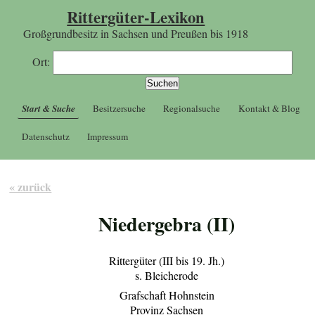
Rittergüter-Lexikon
Großgrundbesitz in Sachsen und Preußen bis 1918
Ort:
Start & Suche
Besitzersuche
Regionalsuche
Kontakt & Blog
Datenschutz
Impressum
« zurück
Niedergebra (II)
Rittergüter (III bis 19. Jh.)
s. Bleicherode
Grafschaft Hohnstein
Provinz Sachsen