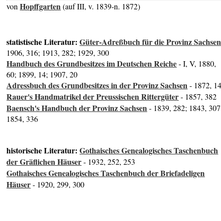
Hopffgarten
von
(auf III, v. 1839-n. 1872)
statistische Literatur:
Güter-Adreßbuch für die Provinz Sachse
1906, 316; 1913, 282; 1929, 300
Handbuch des Grundbesitzes im Deutschen Reiche
- I, V, 1880,
60; 1899, 14; 1907, 20
Adressbuch des Grundbesitzes in der Provinz Sachsen
- 1872, 1
Rauer's Handmatrikel der Preussischen Rittergüter
- 1857, 382
Baensch's Handbuch der Provinz Sachsen
- 1839, 282; 1843, 307
1854, 336
historische Literatur:
Gothaisches Genealogisches Taschenbuch
der Gräflichen Häuser
- 1932, 252, 253
Gothaisches Genealogisches Taschenbuch der Briefadeligen
Häuser
- 1920, 299, 300