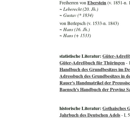
Eberstein
Freiherren von
(v. 1851-n. 
~ Leberecht (20. Jh.)
~ Gustav (* 1834)
von Berlepsch (v. 1533-n. 1843)
~ Hans (16. Jh.)
~ Hans (+ 1533)
statistische Literatur:
Güter-Adreßb
Güter-Adreßbuch für Thüringen
- 
Handbuch des Grundbesitzes im De
Adressbuch des Grundbesitzes in d
Rauer's Handmatrikel der Preussisc
Baensch's Handbuch der Provinz S
historische Literatur:
Gothaisches 
Jahrbuch des Deutschen Adels
- I, 