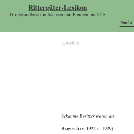
Rittergüter-Lexikon
Großgrundbesitz in Sachsen und Preußen bis 1918
Start &
« zurück
bekannte Besitzer waren die
Biagosch (v. 1922-n. 1929)