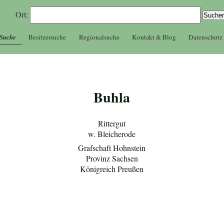
Ort:
 Suche
Besitzersuche
Regionalsuche
Kontakt & Blog
Datenschutz
Buhla
Rittergut
w. Bleicherode
Grafschaft Hohnstein
Provinz Sachsen
Königreich Preußen