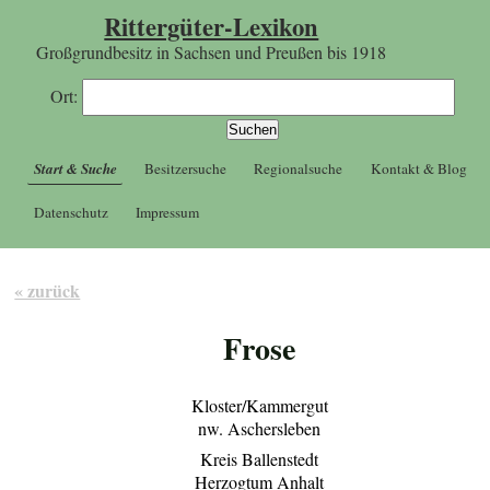
Rittergüter-Lexikon
Großgrundbesitz in Sachsen und Preußen bis 1918
Ort:
Start & Suche
Besitzersuche
Regionalsuche
Kontakt & Blog
Datenschutz
Impressum
« zurück
Frose
Kloster/Kammergut
nw. Aschersleben
Kreis Ballenstedt
Herzogtum Anhalt