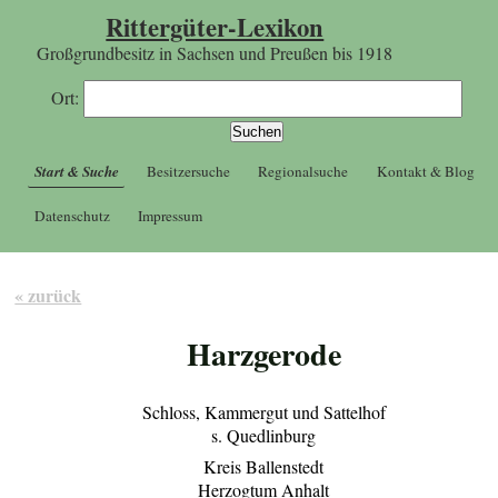
Rittergüter-Lexikon
Großgrundbesitz in Sachsen und Preußen bis 1918
Ort:
Start & Suche
Besitzersuche
Regionalsuche
Kontakt & Blog
Datenschutz
Impressum
« zurück
Harzgerode
Schloss, Kammergut und Sattelhof
s. Quedlinburg
Kreis Ballenstedt
Herzogtum Anhalt