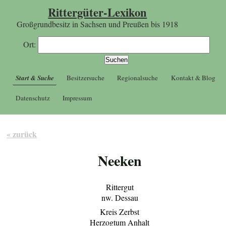
Rittergüter-Lexikon
Großgrundbesitz in Sachsen und Preußen bis 1918
Ort:
Start & Suche
Besitzersuche
Regionalsuche
Kontakt & Blog
Datenschutz
Impressum
« zurück
Neeken
Rittergut
nw. Dessau
Kreis Zerbst
Herzogtum Anhalt