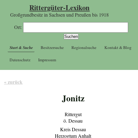
Rittergüter-Lexikon
Großgrundbesitz in Sachsen und Preußen bis 1918
Ort:
Start & Suche
Besitzersuche
Regionalsuche
Kontakt & Blog
Datenschutz
Impressum
« zurück
Jonitz
Rittergut
ö. Dessau
Kreis Dessau
Herzogtum Anhalt