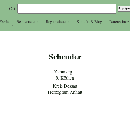
Ort:
 Suche
Besitzersuche
Regionalsuche
Kontakt & Blog
Datenschutz
Scheuder
Kammergut
ö. Köthen
Kreis Dessau
Herzogtum Anhalt