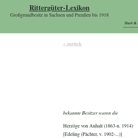
Rittergüter-Lexikon
Großgrundbesitz in Sachsen und Preußen bis 1918
Start &
« zurück
bekannte Besitzer waren die
Herzöge von Anhalt (1863-n. 1914)
[Edeling (Pächter, v. 1902-...)]